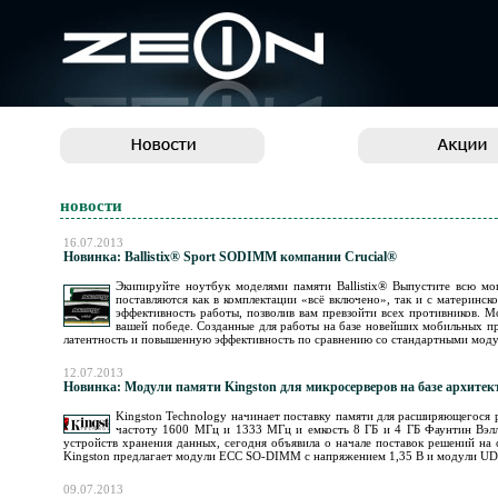
новости
16.07.2013
Новинка: Ballistix® Sport SODIMM компании Crucial®
Экипируйте ноутбук моделями памяти Ballistix® Выпустите всю мо
поставляются как в комплектации «всё включено», так и с материн
эффективность работы, позволив вам превзойти всех противников.
вашей победе. Созданные для работы на базе новейших мобильных пр
латентность и повышенную эффективность по сравнению со стандартными модул
12.07.2013
Новинка: Модули памяти Kingston для микросерверов на базе архите
Kingston Technology начинает поставку памяти для расширяющегос
частоту 1600 МГц и 1333 МГц и емкость 8 ГБ и 4 ГБ Фаунтин Вэлл
устройств хранения данных, сегодня объявила о начале поставок решений на 
Kingston предлагает модули ECC SO-DIMM с напряжением 1,35 В и модули UD
09.07.2013