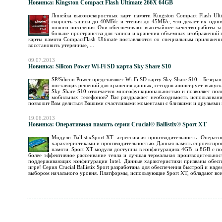
Новинка: Kingston Compact Flash Ultimate 266Х 64GB
Линейка высокоскоростных карт памяти Kingston Compact Flash Ul
скорость записи до 40МБ/с и чтения до 45МБ/с, что делает их од
нового поколения. Они обеспечивают высочайшее качество работы з
больше пространства для записи и хранения объемных изображений 
карты памяти CompactFlash Ultimate поставляются со специальным прилож
восстановить утерянные, ...
09.07.2013
Новинка: Silicon Power Wi-Fi SD карта Sky Share S10
SP/Silicon Power представляет Wi-Fi SD карту Sky Share S10 – Безг
поставщик решений для хранения данных, сегодня анонсирует выпуск
Sky Share S10 отличается многофункциональностью и позволяет пол
мобильных телефонов? Вас раздражает необходимость использовани
позволит Вам делиться Вашими счастливыми моментами с близкими и друзьями в
19.06.2013
Новинка: Оперативная память серии Crucial® Ballistix® Sport XT
Модули BallistixSport XT: агрессивная производительность. Оператив
характеристиками и производительностью. Данная память спроектиро
памяти. Sport XT модули доступны в конфигурациях 4GB и 8GB с п
более эффективное рассеивание тепла и лучшая термальная производительно
поддерживающих конфигурации Intel. Данные характеристики призваны обесп
игре! Серия Crucial Ballistix Sport разработана для обеспечения быстрой и н
выбором начального уровня. Платформы, использующие Sport XT, обладают всем