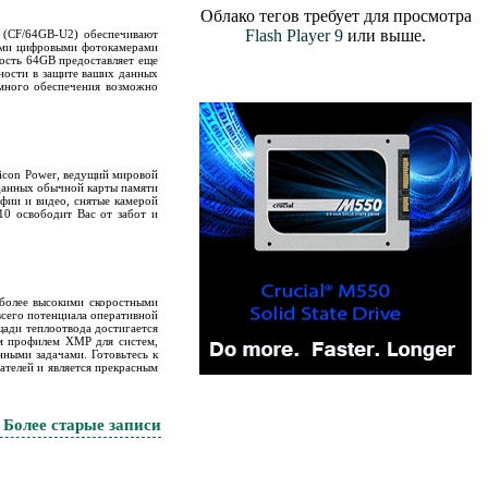
Облако тегов требует для просмотра
Flash Player 9
или выше.
e (CF/64GB-U2) обеспечивают
ными цифровыми фотокамерами
ость 64GB предоставляет еще
ности в защите ваших данных
много обеспечения возможно
licon Power, ведущий мировой
 данных обычной карты памяти
фии и видео, снятые камерой
10 освободит Вас от забот и
ся более высокими скоростными
всего потенциала оперативной
ади теплоотвода достигается
ым профилем XMP для систем,
ными задачами. Готовьтесь к
ателей и является прекрасным
 Более старые записи