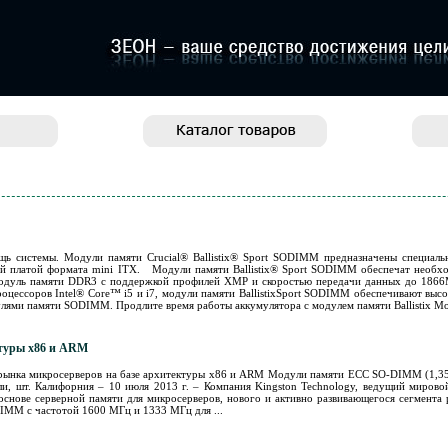
щь системы. Модули памяти Crucial® Ballistix® Sport SODIMM предназначены специаль
ской платой формата mini ITX. Модули памяти Ballistix® Sport SODIMM обеспечат необх
 Модуль памяти DDR3 с поддержкой профилей XMP и скоростью передачи данных до 1866
оцессоров Intel® Core™ i5 и i7, модули памяти BallistixSport SODIMM обеспечивают выс
ями памяти SODIMM. Продлите время работы аккумулятора с модулем памяти Ballistix Мод
ктуры x86 и ARM
я рынка микросерверов на базе архитектуры x86 и ARM Модули памяти ECC SO-DIMM (1
и, шт. Калифорния – 10 июля 2013 г. – Компания Kingston Technology, ведущий мирово
основе серверной памяти для микросерверов, нового и активно развивающегося сегмента
IMM с частотой 1600 МГц и 1333 МГц для ...