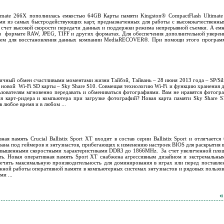
timate 266Х пополнилась емкостью 64GB Карты памяти Kingston® CompactFlash Ultimat
ними из самых быстродействующих карт, предназначенных для работы с высококачествен
а счет высокой скорости передачи данных и поддержки режима непрерывной съемки. А емк
в формате RAW, JPEG, TIFF и других форматах. Для обеспечения дополнительной уверен
ением для восстановления данных компании MediaRECOVER®. При помощи этого програм
раничный обмен счастливыми моментами жизни Тайбэй, Тайвань – 28 июня 2013 года – SP/Si
 новой Wi-Fi SD карты – Sky Share S10. Совмещая технологию Wi-Fi и функцию хранения
ьзователям мгновенно передавать и обмениваться фотографиями. Вам не нравятся фотогра
я карт-ридера и компьютера при загрузке фотографий? Новая карта памяти Sky Share S
 любое время и в любом ...
ная память Crucial Ballistix Sport XT входит в состав серии Ballistix Sport и отличает
вана под геймеров и энтузиастов, прибегающих к изменению настроек BIOS для раскрытия 
овышенными скоростными характеристиками DDR3 до 1866MHz. За счет увеличенной площ
сть. Новая оперативная память Sport XT снабжена агрессивным дизайном и экстремальн
ечить максимальную производительность для доминирования в играх или перед поставлен
адежной работы оперативной памяти в компьютерных системах энтузиастов и рядовых пользов
и ...
«