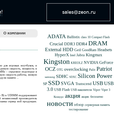
ADATA
Ballistix
class 10
Compact Flash
DRAM
Crucial
DDR4
DDR3
External HDD
Geil
Headsets
GoodRam
HyperX
Kingmax
Jabra
Intel
Kingston
NVIDIA GeForce
KREOLZ
но для игровых ноутбуков, и
Patriot
OCZ
overclocking
одимую скорость, мощность и
Palit
OTG
MHz – серьезное подспорье в
Silicon Power
окую скорость работы, низкую
SDHC
samsung
SDXC
ули памяти ...
SSD
USB
SVGA
USB
SP
Transcend
3.0
USB Flash
Viper
USB накопители
Viper 3
акция
,35 В) и UDIMM поддерживают
акция. бесплатно
Конкурс
й независимый производитель
новости
 рынка сервер ной продукции.
обзор
серверная память
тестирование