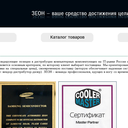
 лидирующие позиции в дистрибуции компьютерных комплектующих на IT-рынке России и
вляется основным критерием, по которому клиент выбирает поставщика. Мы ориентированы
вки на специальные цены), своевременную поставку (которую обеспечивает надежная сист
е: вендор-дистрибутор-дилер). ЗЕОН – команда профессионалов, идущих в ногу со врем