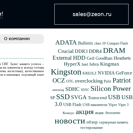
ADATA
Ballistix
class 10
Compact Flash
DRAM
Crucial
DDR4
DDR3
External HDD
Geil
Headsets
GoodRam
HyperX
Kingmax
Jabra
 СНГ. Залог нашего успеха –
Intel
 на клиентов и всегда готовы
Kingston
ема логистики), качественное
NVIDIA GeForce
KREOLZ
енем и имеющих огромный опыт
Patriot
OCZ
overclocking
Palit
OTG
Silicon Power
SDHC
samsung
SDXC
SSD
USB
SVGA
USB
SP
Transcend
3.0
USB Flash
Viper
USB накопители
Viper 3
акция
акция. бесплатно
Конкурс
новости
обзор
серверная память
тестирование