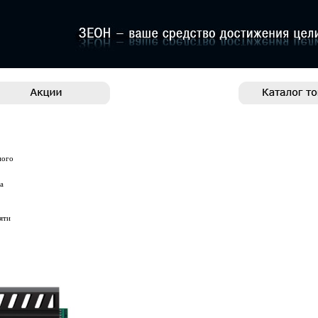
ного
а
яти