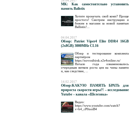
26.04.2017
МК: Как самостоятельно установить
память Balistix
Хотите прокачать свой комп? Проще
простого! Смотрим инструкцию и
бежим в магазин за новой памятью
Ballistix!...
04.04.2017
Обзор: Patriot Viper4 Elite DDR4 16GB
(2x8GB) 3000MHz CL16
Обзор и тестирование комплекта
партнёром
https://novosibirsk.e2e4online.ru/
Начало года ознаменовалось
очередным витком роста цен на чипы памяти
и, как следствие, ...
14.02.2017
Обзор:КАКУЮ ПАМЯТЬ БРАТЬ для
прироста скорости игры?! – исследование
Yutube – канала «Шелезяка»
Видео:
https://www.youtube.com/watch?
v=b4_cP0noiB4