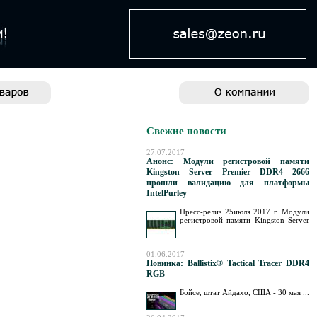
Свежие новости
27.07.2017
Анонс: Модули регистровой памяти
Kingston Server Premier DDR4 2666
прошли валидацию для платформы
IntelPurley
Пресс-релиз 25июля 2017 г. Модули
регистровой памяти Kingston Server
...
01.06.2017
Новинка: Ballistix® Tactical Tracer DDR4
RGB
Бойсе, штат Айдахо, США - 30 мая ...