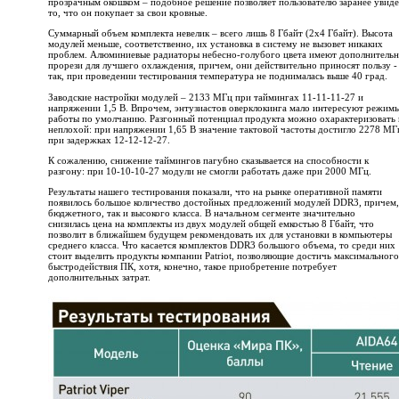
прозрачным окошком – подобное решение позволяет пользователю заранее увиде
то, что он покупает за свои кровные.
Суммарный объем комплекта невелик – всего лишь 8 Гбайт (2х4 Гбайт). Высота
модулей меньше, соответственно, их установка в систему не вызовет никаких
проблем. Алюминиевые радиаторы небесно-голубого цвета имеют дополнитель
прорези для лучшего охлаждения, причем, они действительно приносят пользу -
так, при проведении тестирования температура не поднималась выше 40 град.
Заводские настройки модулей – 2133 МГц при таймингах 11-11-11-27 и
напряжении 1,5 В. Впрочем, энтузиастов оверклокинга мало интересуют режим
работы по умолчанию. Разгонный потенциал продукта можно охарактеризовать 
неплохой: при напряжении 1,65 В значение тактовой частоты достигло 2278 МГ
при задержках 12-12-12-27.
К сожалению, снижение таймингов пагубно сказывается на способности к
разгону: при 10-10-10-27 модули не смогли работать даже при 2000 МГц.
Результаты нашего тестирования показали, что на рынке оперативной памяти
появилось большое количество достойных предложений модулей DDR3, причем,
бюджетного, так и высокого класса. В начальном сегменте значительно
снизилась цена на комплекты из двух модулей общей емкостью 8 Гбайт, что
позволит в ближайшем будущем рекомендовать их для установки в компьютеры
среднего класса. Что касается комплектов DDR3 большого объема, то среди них
стоит выделить продукты компании Patriot, позволяющие достичь максимального
быстродействия ПК, хотя, конечно, такое приобретение потребует
дополнительных затрат.