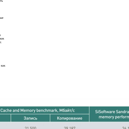
ть
ные
ы
как
ц
 как