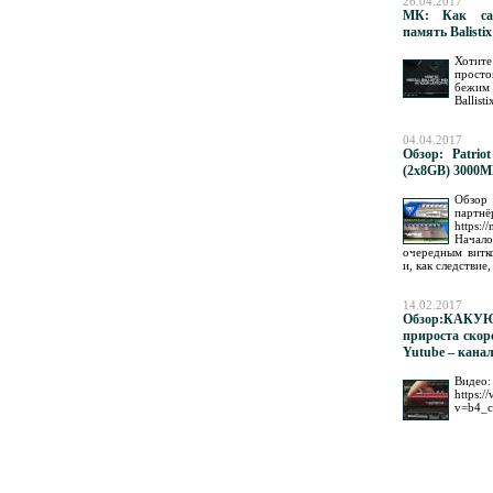
26.04.2017
МК: Как сам
память Balistix
Хотите
прост
бежим 
Ballistix
04.04.2017
Обзор: Patrio
(2x8GB) 3000
Обзор
партн
https:/
Нача
очередным витк
и, как следствие, 
14.02.2017
Обзор:КАК
прироста скор
Yutube – кана
Видео:
https:
v=b4_c