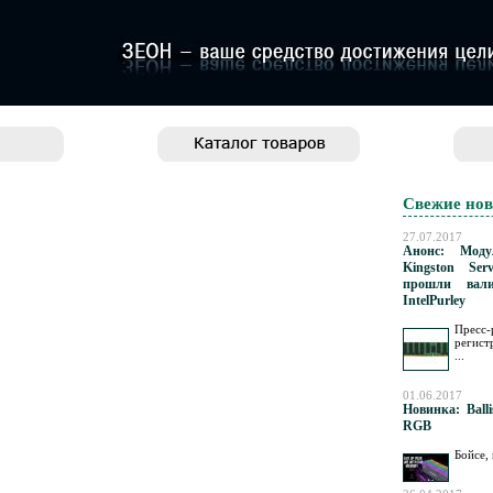
Свежие нов
27.07.2017
Анонс: Моду
Kingston Se
прошли вал
IntelPurley
Пресс-
регист
...
01.06.2017
Новинка: Balli
RGB
Бойсе,