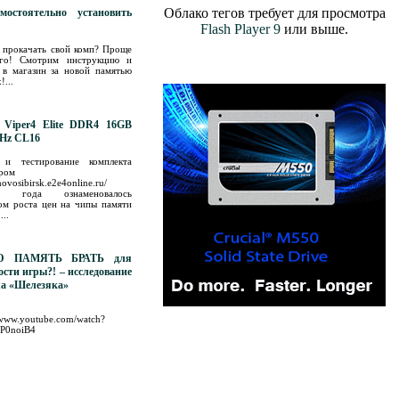
Облако тегов требует для просмотра
остоятельно установить
Flash Player 9
или выше.
 прокачать свой комп? Проще
ого! Смотрим инструкцию и
в магазин за новой памятью
!...
t Viper4 Elite DDR4 16GB
MHz CL16
 и тестирование комплекта
ёром
/novosibirsk.e2e4online.ru/
ло года ознаменовалось
ом роста цен на чипы памяти
...
УЮ ПАМЯТЬ БРАТЬ для
ости игры?! – исследование
ла «Шелезяка»
//www.youtube.com/watch?
P0noiB4