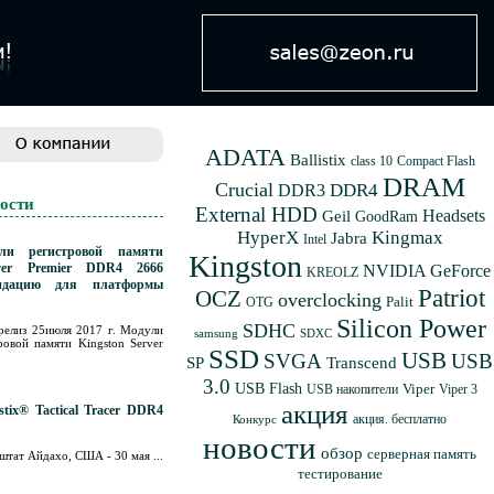
ADATA
Ballistix
class 10
Compact Flash
DRAM
Crucial
DDR4
DDR3
ости
External HDD
Geil
Headsets
GoodRam
HyperX
Kingmax
Jabra
Intel
ли регистровой памяти
Kingston
rver Premier DDR4 2666
NVIDIA GeForce
KREOLZ
идацию для платформы
Patriot
OCZ
overclocking
Palit
OTG
Silicon Power
SDHC
релиз 25июля 2017 г. Модули
samsung
SDXC
ровой памяти Kingston Server
SSD
USB
SVGA
USB
SP
Transcend
3.0
USB Flash
Viper
USB накопители
Viper 3
акция
stix® Tactical Tracer DDR4
акция. бесплатно
Конкурс
новости
обзор
серверная память
 штат Айдахо, США - 30 мая ...
тестирование