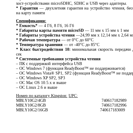
хост-устройствами microSDHC, SDHC и USB через адаптеры.
* Гарантия
— двухлетняя гарантия на устройство чтения, бес
на карту памяти
Спецификации:
* Емкость*
— 4 Гб, 8 Гб, 16 Гб
* Габариты карты памяти microSD
— 11 мм x 15 мм x 1 мм
* Габариты устройства чтения
—24,99 мм x 12,14 мм x 2,64 
* Рабочая температура
— от 0°C до 60°C
* Температура хранения
— от -40°C до 85°C
* Класс быстродействия 10:
минимальная скорость передачи
сек
* Системные требования устройства чтения
– ПК с поддержкой интерфейса USB
– ОС Windows 7 (функция ReadyBoost™ не поддерживается)
– ОС Windows Vista® SP1, SP2 (функция ReadyBoost™ не подде
– ОС Windows XP SP2, SP3
– ОС Mac OS 10.5.x и выше
– ОС Linux 2.6 и выше
Номер по каталогу Kingston:
UPC:
MBLY10G2/4GB 740617182989
MBLY10G2/8GB 740617182996
MBLY10G2/16GB 740617183009